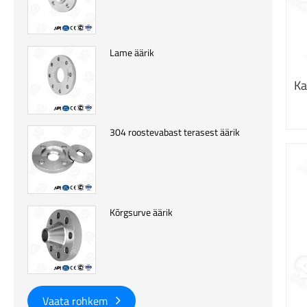
Lame äärik
Ka
304 roostevabast terasest äärik
Kõrgsurve äärik
Vaata rohkem