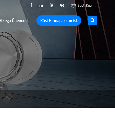
Eesti Keel
Meiega Ühendust
Küsi Hinnapakkumist