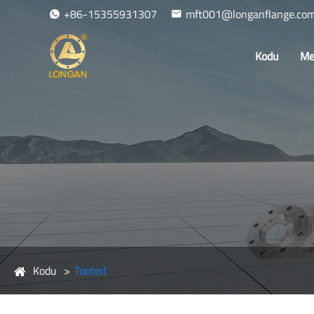
+86-15355931307
mft001@longanflange.co
Kodu
Me
Kodu
Tooted