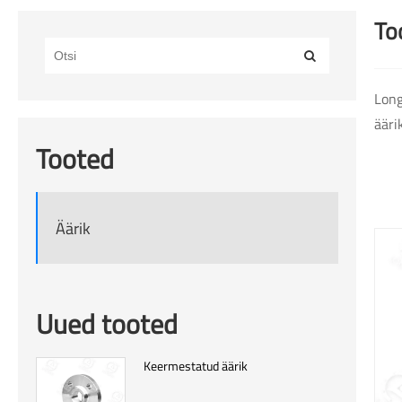
To
Long
ääri
Tooted
Äärik
Uued tooted
Keermestatud äärik