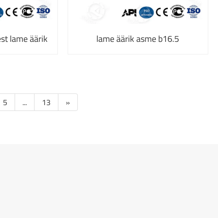
st lame äärik
lame äärik asme b16.5
5
...
13
»