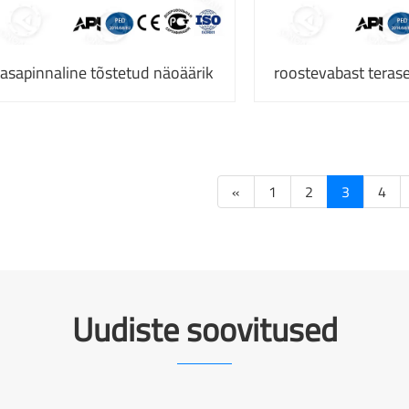
tasapinnaline tõstetud näoäärik
roostevabast terase
«
1
2
3
4
Uudiste soovitused