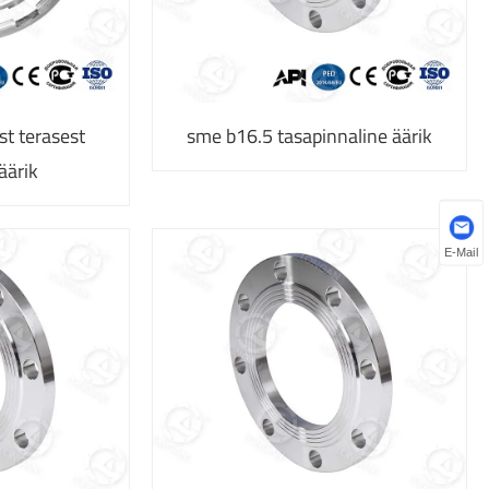
t terasest
sme b16.5 tasapinnaline äärik
äärik
E-Mail