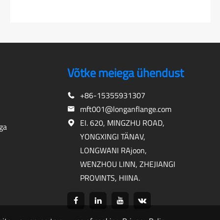
Võtke meiega ühendust
+86-15355931307
mft001@longanflange.com
EI. 620, MINGZHU ROAD,
ga
YONGXINGI TÄNAV,
LONGWANI RAjoon,
WENZHOU LINN, ZHEJIANGI
PROVINTS, HIINA.