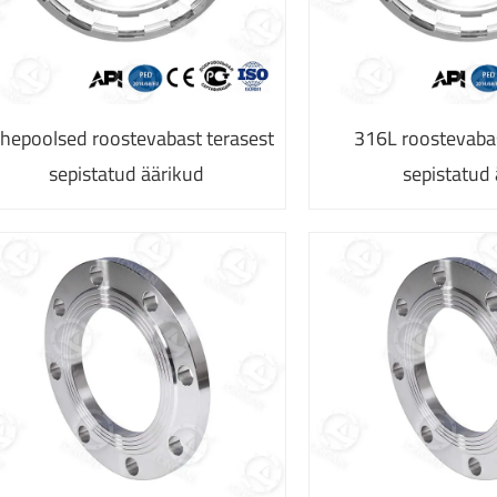
hepoolsed roostevabast terasest
316L roostevabas
sepistatud äärikud
sepistatud 