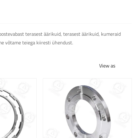
oostevabast terasest äärikuid, terasest äärikuid, kumeraid
 me võtame teiega kiiresti ühendust.
View as