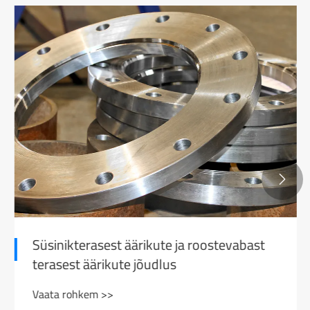

Süsinikterasest äärikute ja roostevabast
terasest äärikute jõudlus
Vaata rohkem >>