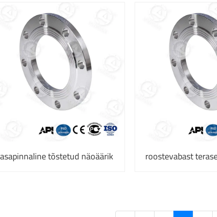
tasapinnaline tõstetud näoäärik
roostevabast terase