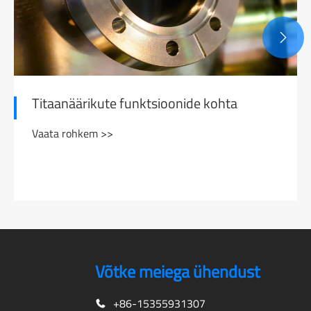

Titaanäärikute funktsioonide kohta
Vaata rohkem >>
Võtke meiega ühendust
+86-15355931307