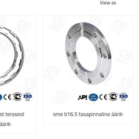
View as
t terasest
sme b16.5 tasapinnaline äärik
äärik