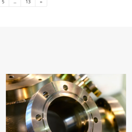
5
...
13
»