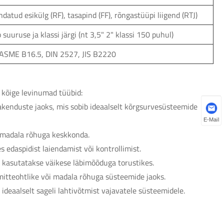
datud esikülg (RF), tasapind (FF), rõngastüüpi liigend (RTJ)
 suuruse ja klassi järgi (nt 3,5" 2" klassi 150 puhul)
ASME B16.5, DIN 2527, JIS B2220
n kõige levinumad tüübid:
akenduste jaoks, mis sobib ideaalselt kõrgsurvesüsteemide
E-Mail
ib madala rõhuga keskkonda.
edaspidist laiendamist või kontrollimist.
t kasutatakse väikese läbimõõduga torustikes.
mitteohtlike või madala rõhuga süsteemide jaoks.
 ideaalselt sageli lahtivõtmist vajavatele süsteemidele.