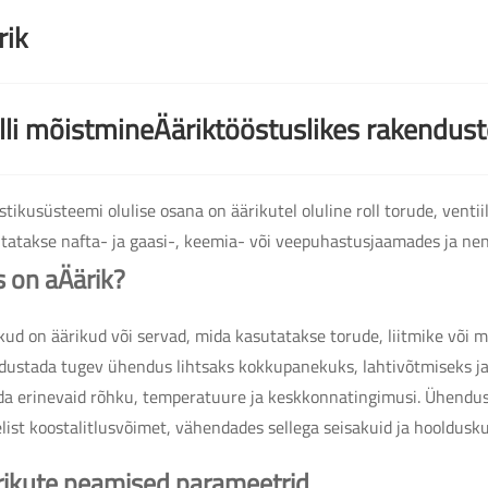
rik
lli mõistmine
Äärik
tööstuslikes rakendust
stikusüsteemi olulise osana on äärikutel oluline roll torude, ven
tatakse nafta- ja gaasi-, keemia- või veepuhastusjaamades ja ne
s on a
Äärik
?
kud on äärikud või servad, mida kasutatakse torude, liitmike või 
ustada tugev ühendus lihtsaks kokkupanekuks, lahtivõtmiseks ja k
da erinevaid rõhku, temperatuure ja keskkonnatingimusi. Ühendu
list koostalitlusvõimet, vähendades sellega seisakuid ja hooldusku
rikute peamised parameetrid