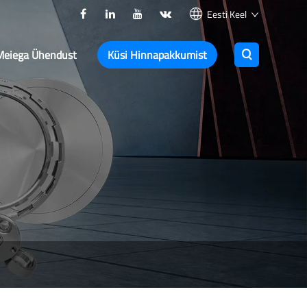
Eesti Keel
Meiega Ühendust
Küsi Hinnapakkumist