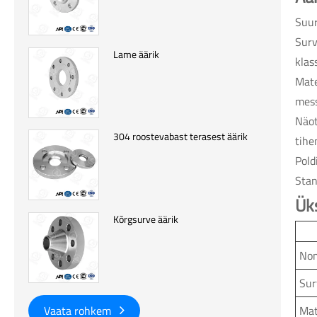
Suur
Surv
Lame äärik
klas
Mate
mess
Näot
304 roostevabast terasest äärik
tihe
Pold
Stan
Üks
Kõrgsurve äärik
Nom
Sur
Mat
Vaata rohkem