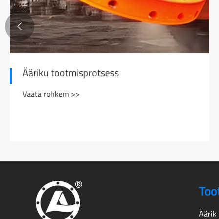

Ääriku tootmisprotsess
Vaata rohkem >>
Too
Äärik