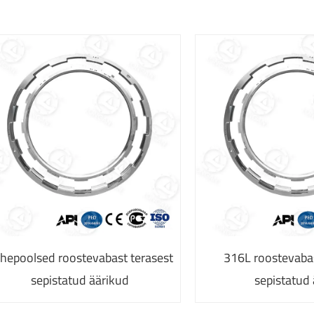
hepoolsed roostevabast terasest
316L roostevabas
sepistatud äärikud
sepistatud 