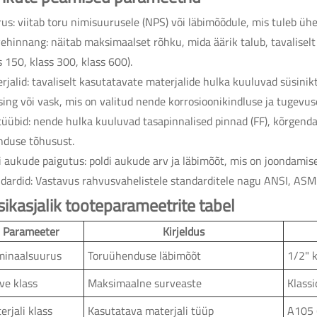
us: viitab toru nimisuurusele (NPS) või läbimõõdule, mis tuleb
ehinnang: näitab maksimaalset rõhku, mida äärik talub, tavaliselt 
s 150, klass 300, klass 600).
rjalid: tavaliselt kasutatavate materjalide hulka kuuluvad süsinikt
ing või vask, mis on valitud nende korrosioonikindluse ja tugevuse
üübid: nende hulka kuuluvad tasapinnalised pinnad (FF), kõrgendat
nduse tõhusust.
i aukude paigutus: poldi aukude arv ja läbimõõt, mis on joondamise
dardid: Vastavus rahvusvahelistele standarditele nagu ANSI, ASME
ikasjalik tooteparameetrite tabel
Parameeter
Kirjeldus
inaalsuurus
Toruühenduse läbimõõt
1/2" 
ve klass
Maksimaalne surveaste
Klass
erjali klass
Kasutatava materjali tüüp
A105 