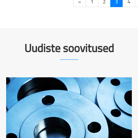
«
1
2
3
4
Uudiste soovitused