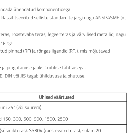
 ühendada ühendatud komponentidega.
klassifitseeritud selliste standardite järgi nagu ANSI/ASME (nt
eras, roostevaba teras, legeerteras ja värvilised metallid, nagu
 järgi.
ud pinnad (RF) ja rõngasliigendid (RTJ), mis mõjutavad
 ja pingutamise jaoks kriitilise tähtsusega.
, DIN või JIS tagab ühilduvuse ja ohutuse.
Ühised väärtused
kuni 24" (või suurem)
id 150, 300, 600, 900, 1500, 2500
(süsinikteras), SS304 (roostevaba teras), sulam 20