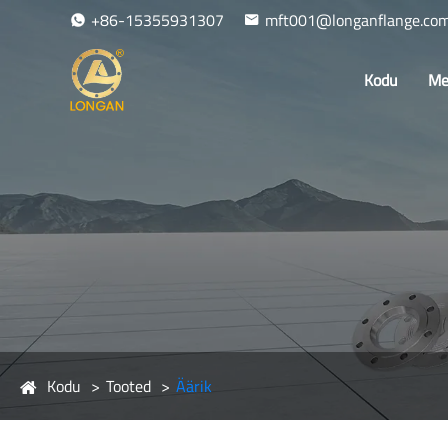
+86-15355931307
mft001@longanflange.co
Kodu
Me
Kodu
Tooted
Äärik