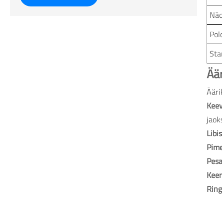
Näo
Pol
Sta
Ää
Ääri
Keev
jaok
Libi
Pime
Pesa
Keer
Ring