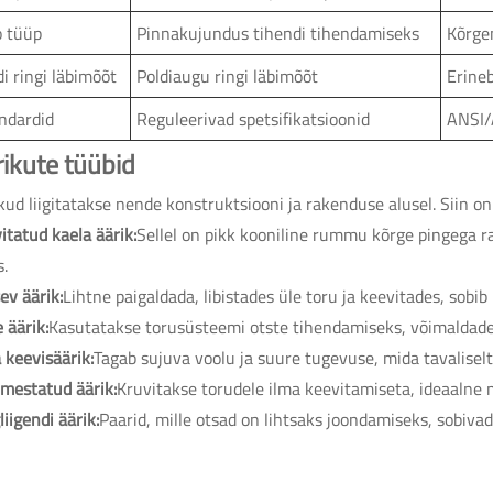
 tüüp
Pinnakujundus tihendi tihendamiseks
Kõrgen
di ringi läbimõõt
Poldiaugu ringi läbimõõt
Erineb
ndardid
Reguleerivad spetsifikatsioonid
ANSI/
rikute tüübid
kud liigitatakse nende konstruktsiooni ja rakenduse alusel. Siin o
itatud kaela äärik:
Sellel on pikk kooniline rummu kõrge pingega r
s.
sev äärik:
Lihtne paigaldada, libistades üle toru ja keevitades, sob
 äärik:
Kasutatakse torusüsteemi otste tihendamiseks, võimaldades 
 keevisäärik:
Tagab sujuva voolu ja suure tugevuse, mida tavalisel
mestatud äärik:
Kruvitakse torudele ilma keevitamiseta, ideaalne 
liigendi äärik:
Paarid, mille otsad on lihtsaks joondamiseks, sobivad