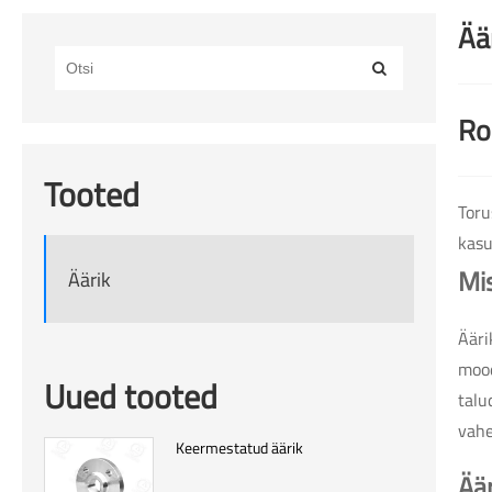
Ää
Ro
Tooted
Toru
kasu
Mi
Äärik
Ääri
mood
Uued tooted
talu
vahe
Keermestatud äärik
Ää