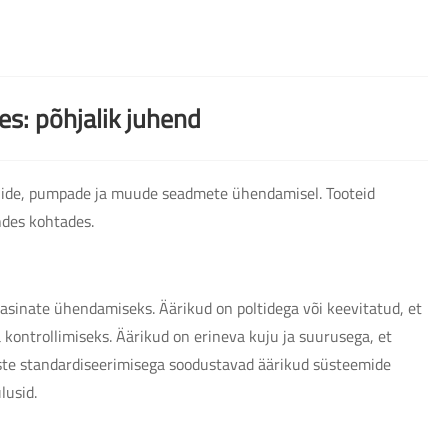
es: põhjalik juhend
tiilide, pumpade ja muude seadmete ühendamisel. Tooteid
ndes kohtades.
masinate ühendamiseks. Äärikud on poltidega või keevitatud, et
ontrollimiseks. Äärikud on erineva kuju ja suurusega, et
ste standardiseerimisega soodustavad äärikud süsteemide
lusid.