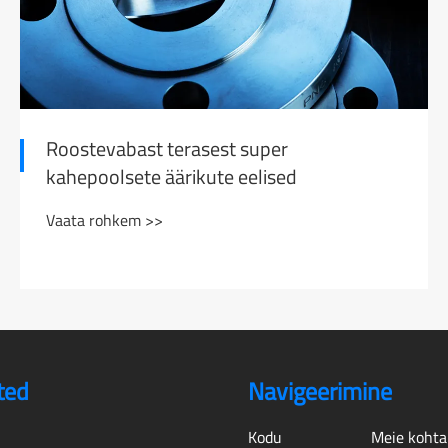
Roostevabast terasest super
kahepoolsete äärikute eelised
Vaata rohkem >>
ted
Navigeerimine
Kodu
Meie kohta