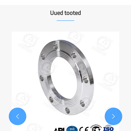
jõudlusega torusüsteemide jaoks eelistatud valik
Uued tooted

