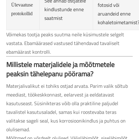
See annab ostjatele
fotosid või
Ülevaatuse
kindlustunde enne
aruandeid enne
protokollid
saatmist
kohaletoimetamist
Võimekas tootja peaks suutma neile küsimustele selgelt
vastata. Ebamäärased vastused tähendavad tavaliselt
ebamäärast kontrolli.
Millistele materjalidele ja mõõtmetele
peaksin tähelepanu pöörama?
Materjalivalikut ei tohiks ostjad arvata. Parim valik sõltub
meediast, töökeskkonnast, eelarvest ja eeldatavast
kasutuseast. Süsinikteras võib olla praktiline paljudel
tavalistel kasutusaladel, samas kui roostevaba teras
valitakse sageli seal, kus korrosioonikindlus ja puhtus on
olulisemad.
Mõõtmed on võrdselt olulised. Välisläbimõõt, siseläbimõõt,