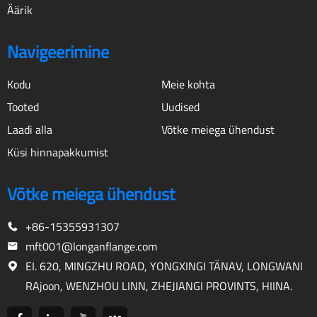
Äärik
Navigeerimine
Kodu
Meie kohta
Tooted
Uudised
Laadi alla
Võtke meiega ühendust
Küsi hinnapakkumist
Võtke meiega ühendust
+86-15355931307
mft001@longanflange.com
EI. 620, MINGZHU ROAD, YONGXINGI TÄNAV, LONGWANI
RAjoon, WENZHOU LINN, ZHEJIANGI PROVINTS, HIINA.