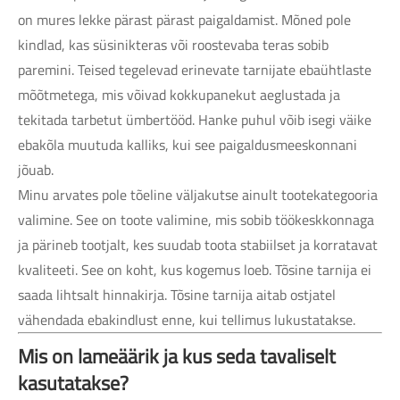
on mures lekke pärast pärast paigaldamist. Mõned pole
kindlad, kas süsinikteras või roostevaba teras sobib
paremini. Teised tegelevad erinevate tarnijate ebaühtlaste
mõõtmetega, mis võivad kokkupanekut aeglustada ja
tekitada tarbetut ümbertööd. Hanke puhul võib isegi väike
ebakõla muutuda kalliks, kui see paigaldusmeeskonnani
jõuab.
Minu arvates pole tõeline väljakutse ainult tootekategooria
valimine. See on toote valimine, mis sobib töökeskkonnaga
ja pärineb tootjalt, kes suudab toota stabiilset ja korratavat
kvaliteeti. See on koht, kus kogemus loeb. Tõsine tarnija ei
saada lihtsalt hinnakirja. Tõsine tarnija aitab ostjatel
vähendada ebakindlust enne, kui tellimus lukustatakse.
Mis on lameäärik ja kus seda tavaliselt
kasutatakse?