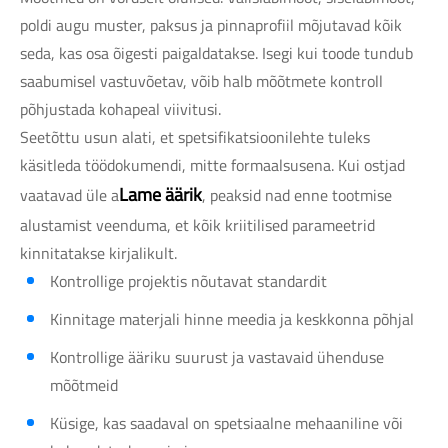
poldi augu muster, paksus ja pinnaprofiil mõjutavad kõik
seda, kas osa õigesti paigaldatakse. Isegi kui toode tundub
saabumisel vastuvõetav, võib halb mõõtmete kontroll
põhjustada kohapeal viivitusi.
Seetõttu usun alati, et spetsifikatsioonilehte tuleks
käsitleda töödokumendi, mitte formaalsusena. Kui ostjad
Lame äärik
vaatavad üle a
, peaksid nad enne tootmise
alustamist veenduma, et kõik kriitilised parameetrid
kinnitatakse kirjalikult.
Kontrollige projektis nõutavat standardit
Kinnitage materjali hinne meedia ja keskkonna põhjal
Kontrollige ääriku suurust ja vastavaid ühenduse
mõõtmeid
Küsige, kas saadaval on spetsiaalne mehaaniline või