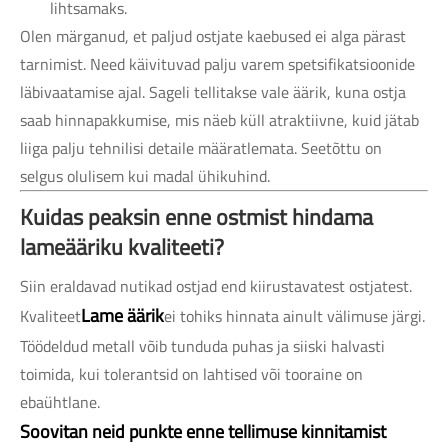
lihtsamaks.
Olen märganud, et paljud ostjate kaebused ei alga pärast
tarnimist. Need käivituvad palju varem spetsifikatsioonide
läbivaatamise ajal. Sageli tellitakse vale äärik, kuna ostja
saab hinnapakkumise, mis näeb küll atraktiivne, kuid jätab
liiga palju tehnilisi detaile määratlemata. Seetõttu on
selgus olulisem kui madal ühikuhind.
Kuidas peaksin enne ostmist hindama
lameääriku kvaliteeti?
Siin eraldavad nutikad ostjad end kiirustavatest ostjatest.
Lame äärik
Kvaliteet
ei tohiks hinnata ainult välimuse järgi.
Töödeldud metall võib tunduda puhas ja siiski halvasti
toimida, kui tolerantsid on lahtised või tooraine on
ebaühtlane.
Soovitan neid punkte enne tellimuse kinnitamist