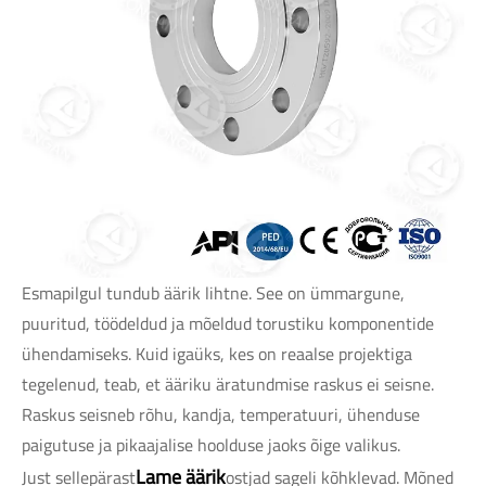
Esmapilgul tundub äärik lihtne. See on ümmargune,
puuritud, töödeldud ja mõeldud torustiku komponentide
ühendamiseks. Kuid igaüks, kes on reaalse projektiga
tegelenud, teab, et ääriku äratundmise raskus ei seisne.
Raskus seisneb rõhu, kandja, temperatuuri, ühenduse
paigutuse ja pikaajalise hoolduse jaoks õige valikus.
Lame äärik
Just sellepärast
ostjad sageli kõhklevad. Mõned