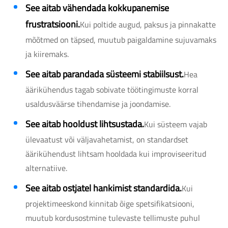
See aitab vähendada kokkupanemise
frustratsiooni.
Kui poltide augud, paksus ja pinnakatte
mõõtmed on täpsed, muutub paigaldamine sujuvamaks
ja kiiremaks.
See aitab parandada süsteemi stabiilsust.
Hea
äärikühendus tagab sobivate töötingimuste korral
usaldusväärse tihendamise ja joondamise.
See aitab hooldust lihtsustada.
Kui süsteem vajab
ülevaatust või väljavahetamist, on standardset
äärikühendust lihtsam hooldada kui improviseeritud
alternatiive.
See aitab ostjatel hankimist standardida.
Kui
projektimeeskond kinnitab õige spetsifikatsiooni,
muutub kordusostmine tulevaste tellimuste puhul