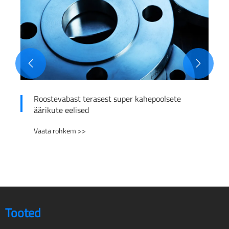


Roostevabast terasest super kahepoolsete
äärikute eelised
Vaata rohkem >>
Tooted