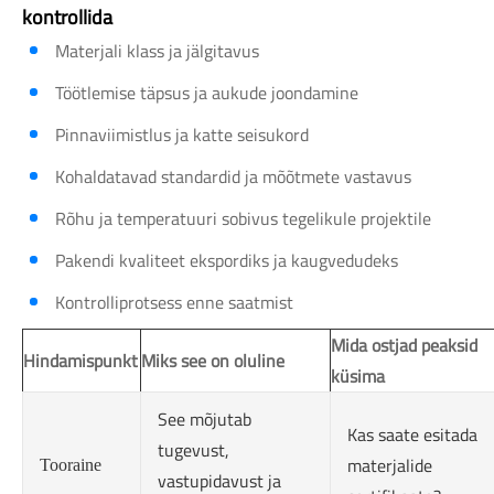
kontrollida
Materjali klass ja jälgitavus
Töötlemise täpsus ja aukude joondamine
Pinnaviimistlus ja katte seisukord
Kohaldatavad standardid ja mõõtmete vastavus
Rõhu ja temperatuuri sobivus tegelikule projektile
Pakendi kvaliteet ekspordiks ja kaugvedudeks
Kontrolliprotsess enne saatmist
Mida ostjad peaksid
Hindamispunkt
Miks see on oluline
küsima
See mõjutab
Kas saate esitada
tugevust,
materjalide
Tooraine
vastupidavust ja