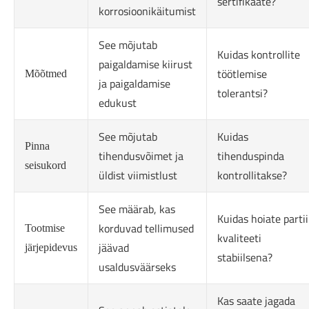
sertifikaate?
korrosioonikäitumist
See mõjutab
Kuidas kontrollite
paigaldamise kiirust
töötlemise
Mõõtmed
ja paigaldamise
tolerantsi?
edukust
See mõjutab
Kuidas
Pinna
tihendusvõimet ja
tihenduspinda
seisukord
üldist viimistlust
kontrollitakse?
See määrab, kas
Kuidas hoiate partii
korduvad tellimused
Tootmise
kvaliteeti
jäävad
järjepidevus
stabiilsena?
usaldusväärseks
Kas saate jagada