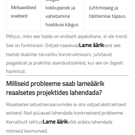
kokkupanek ja
Juhtimisaeg ja
Mehaanilised
vahetamine
töötlemise täpsus
seadmed
hoolduse käigus
Põhjus, miks see toode on endiselt asjakohane, ei ole trend.
Lame äärik
See on funktsioon. Ostjad naasevad
sest see
toetab stabiilse torustiku konstruktsiooni, juhitavat
paigaldust ja praktilisi asendustsükleid, kui see on õigesti
hankitud.
Milliseid probleeme saab lameäärik
reaalsetes projektides lahendada?
Reaalsetes ostustsenaariumides ei otsi ostjad abstraktseid
eeliseid. Nad püüavad lahendada konkreetseid probleeme.
Lame äärik
Korralikult tehtud
võib aidata lahendada
mitmeid levinumaid.