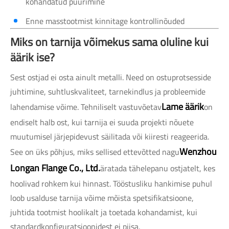
kohandatud puurimine
Enne masstootmist kinnitage kontrollinõuded
Miks on tarnija võimekus sama oluline kui
äärik ise?
Sest ostjad ei osta ainult metalli. Need on ostuprotsesside
juhtimine, suhtluskvaliteet, tarnekindlus ja probleemide
Lame äärik
lahendamise võime. Tehniliselt vastuvõetav
on
endiselt halb ost, kui tarnija ei suuda projekti nõuete
muutumisel järjepidevust säilitada või kiiresti reageerida.
Wenzhou
See on üks põhjus, miks sellised ettevõtted nagu
Longan Flange Co., Ltd.
äratada tähelepanu ostjatelt, kes
hoolivad rohkem kui hinnast. Tööstusliku hankimise puhul
loob usalduse tarnija võime mõista spetsifikatsioone,
juhtida tootmist hoolikalt ja toetada kohandamist, kui
standardkonfiguratsioonidest ei piisa.