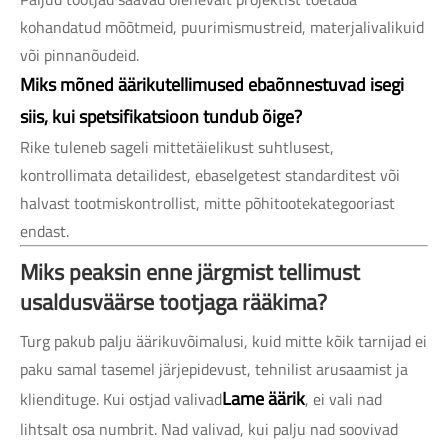
kohandatud mõõtmeid, puurimismustreid, materjalivalikuid
või pinnanõudeid.
Miks mõned äärikutellimused ebaõnnestuvad isegi
siis, kui spetsifikatsioon tundub õige?
Rike tuleneb sageli mittetäielikust suhtlusest,
kontrollimata detailidest, ebaselgetest standarditest või
halvast tootmiskontrollist, mitte põhitootekategooriast
endast.
Miks peaksin enne järgmist tellimust
usaldusväärse tootjaga rääkima?
Turg pakub palju äärikuvõimalusi, kuid mitte kõik tarnijad ei
paku samal tasemel järjepidevust, tehnilist arusaamist ja
Lame äärik
kliendituge. Kui ostjad valivad
, ei vali nad
lihtsalt osa numbrit. Nad valivad, kui palju nad soovivad