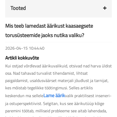
Tooted
Mis teeb lamedast äärikust kaasaegsete
torusüsteemide jaoks nutika valiku?
2026-04-15 10:44:40
Artikli kokkuvõte
Kui ostjad võrdlevad äärikuvalikuid, otsivad nad harva üldist
osa. Nad tahavad turvalist tihendamist, lihtsat
paigaldamist, usaldusväärset materjali jõudlust ja tarnijat,
kes mõistab tegelikke töötingimusi. Selles artiklis
Lame äärik
keskendun ma sellele
valik praktilisest inseneri-
ja ostuperspektiivist. Selgitan, kus see äärikutüüp kõige
paremini töötab, milliseid probleeme see aitab lahendada,