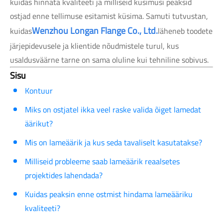
kuidas hinnata kvaliteeti ja milliseid küsimusi peaksid
ostjad enne tellimuse esitamist küsima. Samuti tutvustan,
Wenzhou Longan Flange Co., Ltd.
kuidas
läheneb toodete
järjepidevusele ja klientide nõudmistele turul, kus
usaldusväärne tarne on sama oluline kui tehniline sobivus.
Sisu
Kontuur
Miks on ostjatel ikka veel raske valida õiget lamedat
äärikut?
Mis on lameäärik ja kus seda tavaliselt kasutatakse?
Milliseid probleeme saab lameäärik reaalsetes
projektides lahendada?
Kuidas peaksin enne ostmist hindama lameääriku
kvaliteeti?