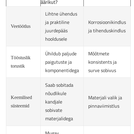
äärikut?
Lihtne ühendus
ja praktiline
Korrosioonikindlus
Veetöötlus
juurdepääs
ja tihenduskindlus
hooldusele
Ühildub paljude
Mõõtmete
Tööstuslik
paigutuste ja
konsistents ja
torustik
komponentidega
surve sobivus
Saab sobitada
nõudlikule
Materjali valik ja
Keemilised
kandjale
pinnaviimistlus
süsteemid
sobivate
materjalidega
Mugav