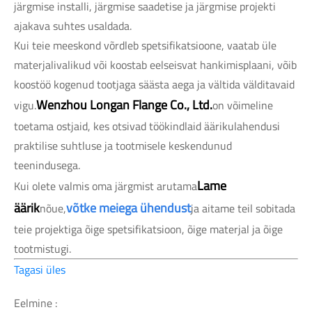
järgmise installi, järgmise saadetise ja järgmise projekti
ajakava suhtes usaldada.
Kui teie meeskond võrdleb spetsifikatsioone, vaatab üle
materjalivalikud või koostab eelseisvat hankimisplaani, võib
koostöö kogenud tootjaga säästa aega ja vältida välditavaid
Wenzhou Longan Flange Co., Ltd.
vigu.
on võimeline
toetama ostjaid, kes otsivad töökindlaid äärikulahendusi
praktilise suhtluse ja tootmisele keskendunud
teenindusega.
Lame
Kui olete valmis oma järgmist arutama
äärik
võtke meiega ühendust
nõue,
ja aitame teil sobitada
teie projektiga õige spetsifikatsioon, õige materjal ja õige
tootmistugi.
Tagasi üles
Eelmine :