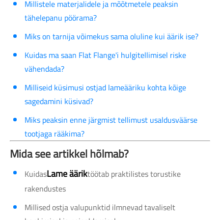
Millistele materjalidele ja mõõtmetele peaksin
tähelepanu pöörama?
Miks on tarnija võimekus sama oluline kui äärik ise?
Kuidas ma saan Flat Flange'i hulgitellimisel riske
vähendada?
Milliseid küsimusi ostjad lameääriku kohta kõige
sagedamini küsivad?
Miks peaksin enne järgmist tellimust usaldusväärse
tootjaga rääkima?
Mida see artikkel hõlmab?
Lame äärik
Kuidas
töötab praktilistes torustike
rakendustes
Millised ostja valupunktid ilmnevad tavaliselt