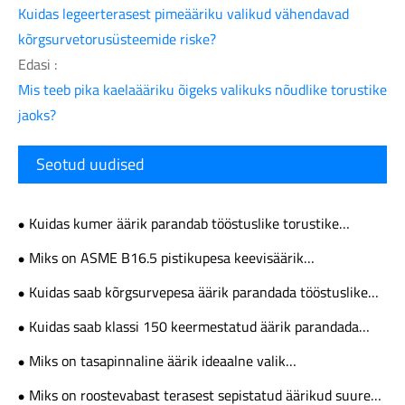
Kuidas legeerterasest pimeääriku valikud vähendavad
kõrgsurvetorusüsteemide riske?
Edasi :
Mis teeb pika kaelaääriku õigeks valikuks nõudlike torustike
jaoks?
Seotud uudised
Kuidas kumer äärik parandab tööstuslike torustike
jõudlust ja ühenduse töökindlust
Miks on ASME B16.5 pistikupesa keevisäärik
kõrgsurvetorusüsteemide eelistatud valik
Kuidas saab kõrgsurvepesa äärik parandada tööstuslike
torustikusüsteemide ohutust ja töökindlust
Kuidas saab klassi 150 keermestatud äärik parandada
torujuhtme ohutust ja ühenduse tõhusust
Miks on tasapinnaline äärik ideaalne valik
usaldusväärsete tööstuslike torustike ühenduste jaoks?
Miks on roostevabast terasest sepistatud äärikud suure