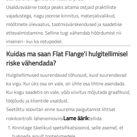
Usaldusväärne tootja peaks aitama ostjaid praktiliste
vajadustega, nagu joonise kinnitus, materjalivalikud,
mõõtmete ülevaatus, tootmisvärskendused ja saadetise
ettevalmistamine. Selline tugi vähendab hõõrdumist nii
inseneri- kui ka ostupoolel.
Kuidas ma saan Flat Flange'i hulgitellimisel
riske vähendada?
Hulgitellimused suurendavad tõhusust, kuid suurendavad
ka vigu. Kui üks osa on vale, on ühte osa lihtne asendada.
Kui kogu saadetis on vale, võib viivitus mõjutada graafikuid,
tööjõudu ja klientide usaldust.
Seetõttu soovitan enne suurema paigutamist lihtsat
Lame äärik
riskikontrolli lähenemisviisi
tellida.
Kinnitage täielikud spetsifikatsioonid, selle asemel, et
tugineda ainult tootenimedele