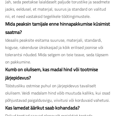
Jah, seda peetakse laialdaselt paljude torustike ja seadmete
jaoks, eeldusel, et materjal, suurus ja standard on valitud
nii, et need vastaksid tegelikele töötingimustele.
Mida peaksin tarnijale enne hinnapakkumise küsimist
saatma?
Ideaalis peaksite esitama suuruse, materjali, standardi,
koguse, rakenduse üksikasjad ja kõik erilised joonise või
tolerantsi nõuded. Mida selgem on teie teave, seda täpsem
on pakkumine.
Kumb on olulisem, kas madal hind või tootmise
järjepidevus?
Tööstusliku ostmise puhul on järjepidevus tavaliselt
olulisem. Veidi madalam hind võib muutuda kalliks, kui osad
põhjustavad paigaldusvigu, viivitusi või korduvaid vahetusi.
Kas lamedat äärikut saab kohandada?
Paljud tootjad saavad olenevalt projektist toetada